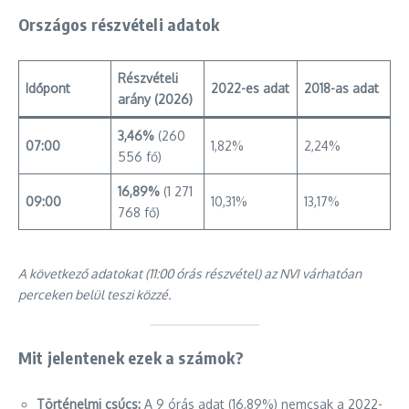
Országos részvételi adatok
Részvételi
Időpont
2022-es adat
2018-as adat
arány (2026)
3,46%
(260
07:00
1,82%
2,24%
556 fő)
16,89%
(1 271
09:00
10,31%
13,17%
768 fő)
A következő adatokat (11:00 órás részvétel) az NVI várhatóan
perceken belül teszi közzé.
Mit jelentenek ezek a számok?
Történelmi csúcs:
A 9 órás adat (16,89%) nemcsak a 2022-