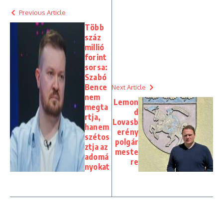
Previous Article
Több
száz
millió
forint
sorsa:
Szabó
Bence
Next Article
nem
Lemon
megta
d
rtja,
Lovasb
hanem
erény
szétos
polgár
ztja az
meste
adomá
re
nyokat