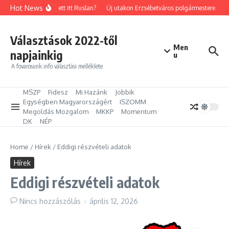
Ugrás a tartalomhoz
Hot News
Mit keresett itt Ruslan?
Új utakon Erzsébetváros polgármestere: Kilép
Választások 2022-től
Men
napjainkig
u
A fovarosunk.info választási melléklete
MSZP
Fidesz
Mi Hazánk
Jobbik
Egységben Magyarországért
ISZOMM
Megoldás Mozgalom
MKKP
Momentum
DK
NÉP
Home
/
Hírek
/
Eddigi részvételi adatok
Hírek
Eddigi részvételi adatok
Nincs hozzászólás
április 12, 2026