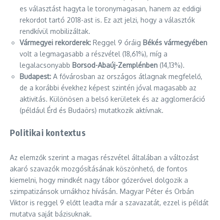
es választást hagyta le toronymagasan, hanem az eddigi
rekordot tartó 2018-ast is. Ez azt jelzi, hogy a választók
rendkívül mobilizáltak.
Vármegyei rekorderek:
Reggel 9 óráig
Békés vármegyében
volt a legmagasabb a részvétel (18,61%), míg a
legalacsonyabb
Borsod-Abaúj-Zemplénben
(14,13%).
Budapest:
A fővárosban az országos átlagnak megfelelő,
de a korábbi évekhez képest szintén jóval magasabb az
aktivitás. Különösen a belső kerületek és az agglomeráció
(például Érd és Budaörs) mutatkozik aktívnak.
Politikai kontextus
Az elemzők szerint a magas részvétel általában a változást
akaró szavazók mozgósításának köszönhető, de fontos
kiemelni, hogy mindkét nagy tábor gőzerővel dolgozik a
szimpatizánsok urnákhoz hívásán. Magyar Péter és Orbán
Viktor is reggel 9 előtt leadta már a szavazatát, ezzel is példát
mutatva saját bázisuknak.