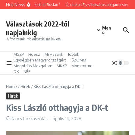
Ugrás a tartalomhoz
Hot News
Mit keresett itt Ruslan?
Új utakon Erzsébetváros polgármestere: Kil
Választások 2022-től
Men
napjainkig
u
A fovarosunk.info választási melléklete
MSZP
Fidesz
Mi Hazánk
Jobbik
Egységben Magyarországért
ISZOMM
Megoldás Mozgalom
MKKP
Momentum
DK
NÉP
Home
/
Hírek
/
Kiss László otthagyja a DK-t
Hírek
Kiss László otthagyja a DK-t
Nincs hozzászólás
április 14, 2026