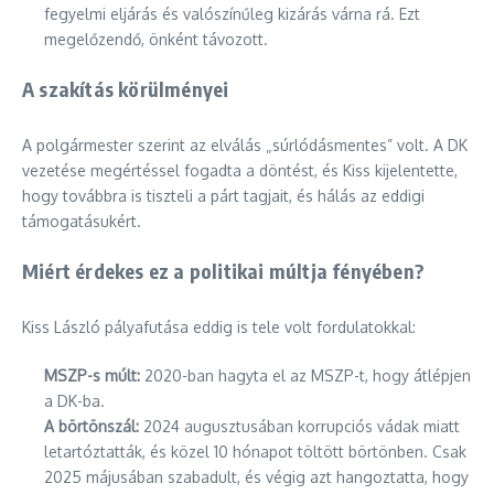
fegyelmi eljárás és valószínűleg kizárás várna rá. Ezt
megelőzendő, önként távozott.
A szakítás körülményei
A polgármester szerint az elválás „súrlódásmentes” volt. A DK
vezetése megértéssel fogadta a döntést, és Kiss kijelentette,
hogy továbbra is tiszteli a párt tagjait, és hálás az eddigi
támogatásukért.
Miért érdekes ez a politikai múltja fényében?
Kiss László pályafutása eddig is tele volt fordulatokkal:
MSZP-s múlt:
2020-ban hagyta el az MSZP-t, hogy átlépjen
a DK-ba.
A börtönszál:
2024 augusztusában korrupciós vádak miatt
letartóztatták, és közel 10 hónapot töltött börtönben. Csak
2025 májusában szabadult, és végig azt hangoztatta, hogy