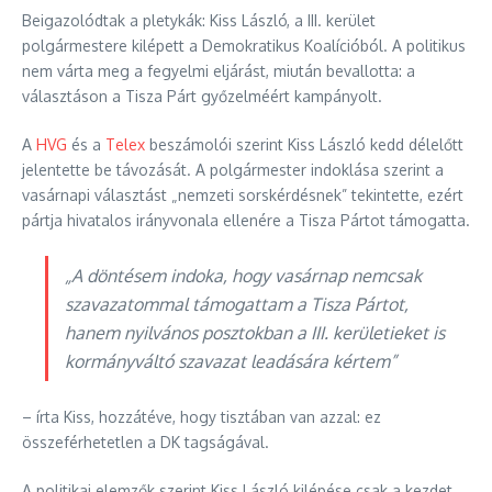
Beigazolódtak a pletykák: Kiss László, a III. kerület
polgármestere kilépett a Demokratikus Koalícióból. A politikus
nem várta meg a fegyelmi eljárást, miután bevallotta: a
választáson a Tisza Párt győzelméért kampányolt.
A
HVG
és a
Telex
beszámolói szerint Kiss László kedd délelőtt
jelentette be távozását. A polgármester indoklása szerint a
vasárnapi választást „nemzeti sorskérdésnek” tekintette, ezért
pártja hivatalos irányvonala ellenére a Tisza Pártot támogatta.
„A döntésem indoka, hogy vasárnap nemcsak
szavazatommal támogattam a Tisza Pártot,
hanem nyilvános posztokban a III. kerületieket is
kormányváltó szavazat leadására kértem”
– írta Kiss, hozzátéve, hogy tisztában van azzal: ez
összeférhetetlen a DK tagságával.
A politikai elemzők szerint Kiss László kilépése csak a kezdet.