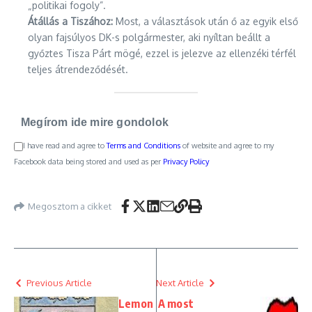
„politikai fogoly”.
Átállás a Tiszához:
Most, a választások után ő az egyik első
olyan fajsúlyos DK-s polgármester, aki nyíltan beállt a
győztes Tisza Párt mögé, ezzel is jelezve az ellenzéki térfél
teljes átrendeződését.
Megírom ide mire gondolok
I have read and agree to
Terms and Conditions
of website and agree to my
Facebook data being stored and used as per
Privacy Policy
Megosztom a cikket
Previous Article
Next Article
Lemon
A most