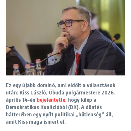
Ez egy újabb dominó, ami eldőlt a választások
után:
Kiss László
, Óbuda polgármestere 2026.
április 14-én
bejelentette
, hogy kilép a
Demokratikus Koalícióból (DK). A döntés
hátterében egy nyílt politikai „hűtlenség” áll,
amit Kiss maga ismert el.