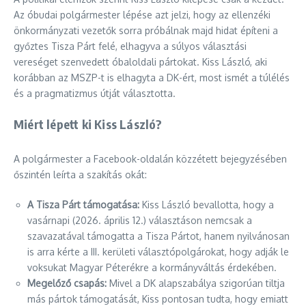
Az óbudai polgármester lépése azt jelzi, hogy az ellenzéki
önkormányzati vezetők sorra próbálnak majd hidat építeni a
győztes Tisza Párt felé, elhagyva a súlyos választási
vereséget szenvedett óbaloldali pártokat. Kiss László, aki
korábban az MSZP-t is elhagyta a DK-ért, most ismét a túlélés
és a pragmatizmus útját választotta.
Miért lépett ki Kiss László?
A polgármester a Facebook-oldalán közzétett bejegyzésében
őszintén leírta a szakítás okát:
A Tisza Párt támogatása:
Kiss László bevallotta, hogy a
vasárnapi (2026. április 12.) választáson nemcsak a
szavazatával támogatta a Tisza Pártot, hanem nyilvánosan
is arra kérte a III. kerületi választópolgárokat, hogy adják le
voksukat Magyar Péterékre a kormányváltás érdekében.
Megelőző csapás:
Mivel a DK alapszabálya szigorúan tiltja
más pártok támogatását, Kiss pontosan tudta, hogy emiatt