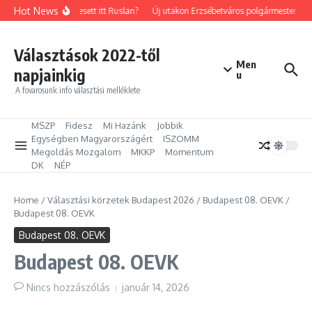
Ugrás a tartalomhoz
Hot News
Mit keresett itt Ruslan?
Új utakon Erzsébetváros polgármestere: Kilé
Választások 2022-től
Men
napjainkig
u
A fovarosunk.info választási melléklete
MSZP
Fidesz
Mi Hazánk
Jobbik
Egységben Magyarországért
ISZOMM
Megoldás Mozgalom
MKKP
Momentum
DK
NÉP
Home
/
Választási körzetek Budapest 2026
/
Budapest 08. OEVK
/
Budapest 08. OEVK
Budapest 08. OEVK
Budapest 08. OEVK
Nincs hozzászólás
január 14, 2026