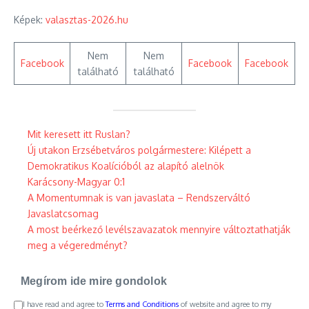
Képek:
valasztas-2026.hu
Nem
Nem
Facebook
Facebook
Facebook
található
található
Mit keresett itt Ruslan?
Új utakon Erzsébetváros polgármestere: Kilépett a
Demokratikus Koalícióból az alapító alelnök
Karácsony-Magyar 0:1
A Momentumnak is van javaslata – Rendszerváltó
Javaslatcsomag
A most beérkező levélszavazatok mennyire változtathatják
meg a végeredményt?
Megírom ide mire gondolok
I have read and agree to
Terms and Conditions
of website and agree to my