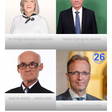
Dr. Virágh Gabriella Tisza párt
Fekete György Mi Hazánk
jelölt
jelölt
Molnár Miklós – Jobbik jelölt
Tarnai Richárd Fidesz jelölt