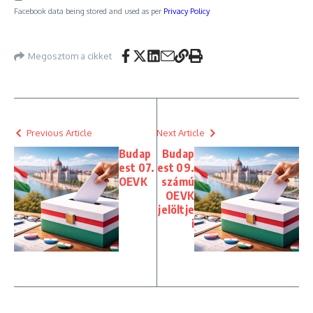
Facebook data being stored and used as per
Privacy Policy
Megosztom a cikket
Previous Article
Next Article
Budap
Budap
est 07.
est 09.
OEVK
számú
OEVK
jelöltje
i