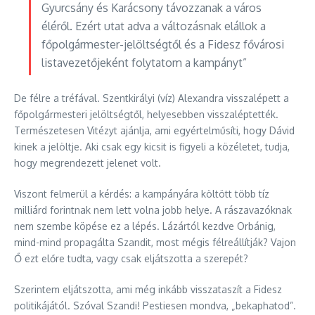
Gyurcsány és Karácsony távozzanak a város
éléről. Ezért utat adva a változásnak elállok a
főpolgármester-jelöltségtől és a Fidesz fővárosi
listavezetőjeként folytatom a kampányt”
De félre a tréfával. Szentkirályi (víz) Alexandra visszalépett a
főpolgármesteri jelöltségtől, helyesebben visszaléptették.
Természetesen Vitézyt ajánlja, ami egyértelműsíti, hogy Dávid
kinek a jelöltje. Aki csak egy kicsit is figyeli a közéletet, tudja,
hogy megrendezett jelenet volt.
Viszont felmerül a kérdés: a kampányára költött több tíz
milliárd forintnak nem lett volna jobb helye. A rászavazóknak
nem szembe köpése ez a lépés. Lázártól kezdve Orbánig,
mind-mind propagálta Szandit, most mégis félreállítják? Vajon
Ő ezt előre tudta, vagy csak eljátszotta a szerepét?
Szerintem eljátszotta, ami még inkább visszataszít a Fidesz
politikájától. Szóval Szandi! Pestiesen mondva, „bekaphatod”.