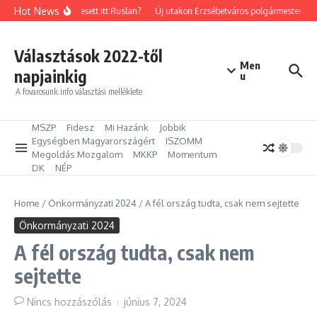
Ugrás a tartalomhoz
Hot News
Mit keresett itt Ruslan?
Új utakon Erzsébetváros polgármestere: Kil
Választások 2022-től
Men
napjainkig
u
A fovarosunk.info választási melléklete
MSZP
Fidesz
Mi Hazánk
Jobbik
Egységben Magyarországért
ISZOMM
Megoldás Mozgalom
MKKP
Momentum
DK
NÉP
Home
/
Önkormányzati 2024
/
A fél ország tudta, csak nem sejtette
Önkormányzati 2024
A fél ország tudta, csak nem
sejtette
Nincs hozzászólás
június 7, 2024