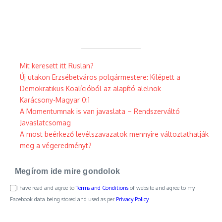
Mit keresett itt Ruslan?
Új utakon Erzsébetváros polgármestere: Kilépett a
Demokratikus Koalícióból az alapító alelnök
Karácsony-Magyar 0:1
A Momentumnak is van javaslata – Rendszerváltó
Javaslatcsomag
A most beérkező levélszavazatok mennyire változtathatják
meg a végeredményt?
Megírom ide mire gondolok
I have read and agree to
Terms and Conditions
of website and agree to my
Facebook data being stored and used as per
Privacy Policy