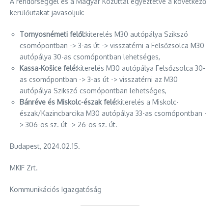
A rendőrséggel és a Magyar Közúttal egyeztetve a következő
kerülőutakat javasoljuk:
Tornyosnémeti felől:
kiterelés M30 autópálya Szikszó
csomópontban -> 3-as út -> visszatérni a Felsőzsolca M30
autópálya 30-as csomópontban lehetséges,
Kassa-Košice felé:
kiterelés M30 autópálya Felsőzsolca 30-
as csomópontban -> 3-as út -> visszatérni az M30
autópálya Szikszó csomópontban lehetséges,
Bánréve és Miskolc-észak felé:
kiterelés a Miskolc-
észak/Kazincbarcika M30 autópálya 33-as csomópontban -
> 306-os sz. út -> 26-os sz. út.
Budapest, 2024.02.15.
MKIF Zrt.
Kommunikációs Igazgatóság