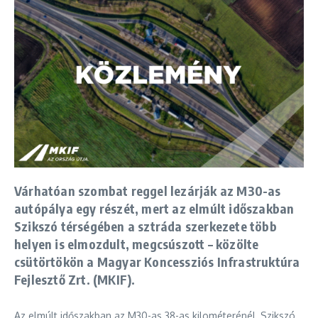
Várhatóan szombat reggel lezárják az M30-as
autópálya egy részét, mert az elmúlt időszakban
Szikszó térségében a sztráda szerkezete több
helyen is elmozdult, megcsúszott – közölte
csütörtökön a Magyar Koncessziós Infrastruktúra
Fejlesztő Zrt. (MKIF).
Az elmúlt időszakban az M30-as 38-as kilométerénél, Szikszó