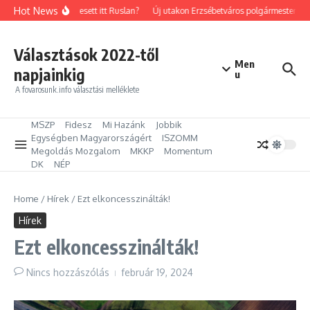
Ugrás a tartalomhoz
Hot News
Mit keresett itt Ruslan?
Új utakon Erzsébetváros polgármestere: Kil
Választások 2022-től
Men
napjainkig
u
A fovarosunk.info választási melléklete
MSZP
Fidesz
Mi Hazánk
Jobbik
Egységben Magyarországért
ISZOMM
Megoldás Mozgalom
MKKP
Momentum
DK
NÉP
Home
/
Hírek
/
Ezt elkoncesszinálták!
Hírek
Ezt elkoncesszinálták!
Nincs hozzászólás
február 19, 2024