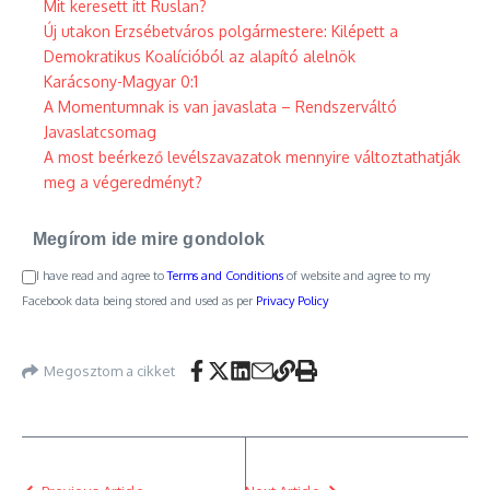
Mit keresett itt Ruslan?
Új utakon Erzsébetváros polgármestere: Kilépett a
Demokratikus Koalícióból az alapító alelnök
Karácsony-Magyar 0:1
A Momentumnak is van javaslata – Rendszerváltó
Javaslatcsomag
A most beérkező levélszavazatok mennyire változtathatják
meg a végeredményt?
Megírom ide mire gondolok
I have read and agree to
Terms and Conditions
of website and agree to my
Facebook data being stored and used as per
Privacy Policy
Megosztom a cikket