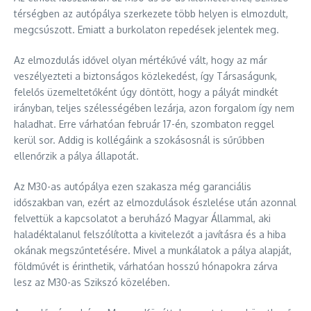
térségben az autópálya szerkezete több helyen is elmozdult,
megcsúszott. Emiatt a burkolaton repedések jelentek meg.
Az elmozdulás idővel olyan mértékűvé vált, hogy az már
veszélyezteti a biztonságos közlekedést, így Társaságunk,
felelős üzemeltetőként úgy döntött, hogy a pályát mindkét
irányban, teljes szélességében lezárja, azon forgalom így nem
haladhat. Erre várhatóan február 17-én, szombaton reggel
kerül sor. Addig is kollégáink a szokásosnál is sűrűbben
ellenőrzik a pálya állapotát.
Az M30-as autópálya ezen szakasza még garanciális
időszakban van, ezért az elmozdulások észlelése után azonnal
felvettük a kapcsolatot a beruházó Magyar Állammal, aki
haladéktalanul felszólította a kivitelezőt a javításra és a hiba
okának megszűntetésére. Mivel a munkálatok a pálya alapját,
földművét is érinthetik, várhatóan hosszú hónapokra zárva
lesz az M30-as Szikszó közelében.