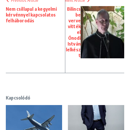
Previous Article
Next Article
Nem csillapul a kegyelmi
Bilincs
kérvénnyel kapcsolatos
be
felháborodás
verve
vitték
el
Ónodi
István
lelkész
t
Kapcsolódó