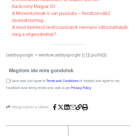
Karácsony-Magyar 0:1
A Momentumnak is van javaslata – Rendszerváltó
Javaslatcsomag
A most beérkező levélszavazatok mennyire változtathatják
meg a végeredményt?
(adsbygoogle = window.adsbygoogle || []).push({});
Megírom ide mire gondolok
I have read and agree to
Terms and Conditions
of website and agree to my
Facebook data being stored and used as per
Privacy Policy
Megosztom a cikket