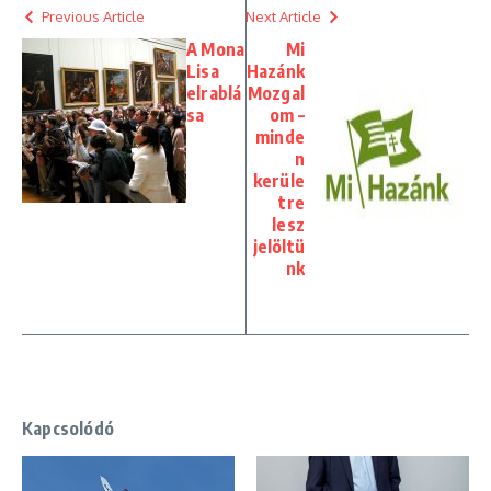
Previous Article
Next Article
A Mona
Mi
Lisa
Hazánk
elrablá
Mozgal
sa
om –
minde
n
kerüle
tre
lesz
jelöltü
nk
Kapcsolódó