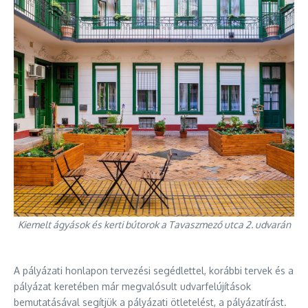
Kiemelt ágyások és kerti bútorok a Tavaszmező utca 2. udvarán
A pályázati honlapon tervezési segédlettel, korábbi tervek és a
pályázat keretében már megvalósult udvarfelújítások
bemutatásával segítjük a pályázati ötletelést, a pályázatírást.