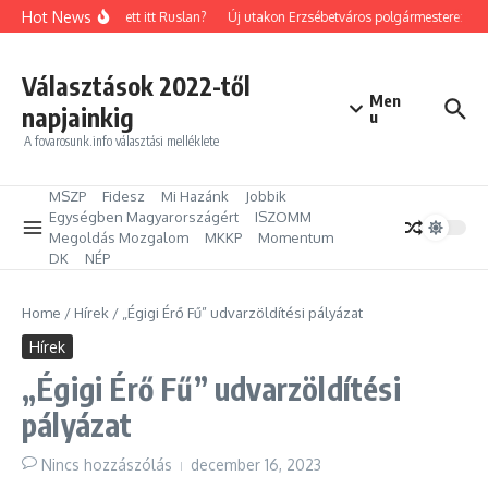
Ugrás a tartalomhoz
Hot News
Mit keresett itt Ruslan?
Új utakon Erzsébetváros polgármestere: Kilép
Választások 2022-től
Men
napjainkig
u
A fovarosunk.info választási melléklete
MSZP
Fidesz
Mi Hazánk
Jobbik
Egységben Magyarországért
ISZOMM
Megoldás Mozgalom
MKKP
Momentum
DK
NÉP
Home
/
Hírek
/
„Égigi Érő Fű” udvarzöldítési pályázat
Hírek
„Égigi Érő Fű” udvarzöldítési
pályázat
Nincs hozzászólás
december 16, 2023