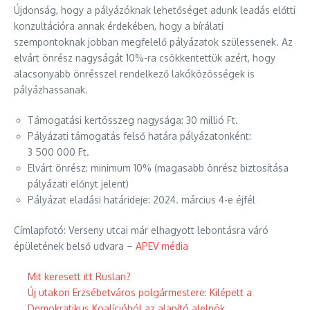
Újdonság, hogy a pályázóknak lehetőséget adunk leadás előtti
konzultációra annak érdekében, hogy a bírálati
szempontoknak jobban megfelelő pályázatok szülessenek. Az
elvárt önrész nagyságát 10%-ra csökkentettük azért, hogy
alacsonyabb önrésszel rendelkező lakóközösségek is
pályázhassanak.
Támogatási kertösszeg nagysága: 30 millió Ft.
Pályázati támogatás felső határa pályázatonként:
3 500 000 Ft.
Elvárt önrész: minimum 10% (magasabb önrész biztosítása
pályázati előnyt jelent)
Pályázat eladási határideje: 2024. március 4-e éjfél
Címlapfotó: Verseny utcai már elhagyott lebontásra váró
épületének belső udvara –
APEV média
Mit keresett itt Ruslan?
Új utakon Erzsébetváros polgármestere: Kilépett a
Demokratikus Koalícióból az alapító alelnök