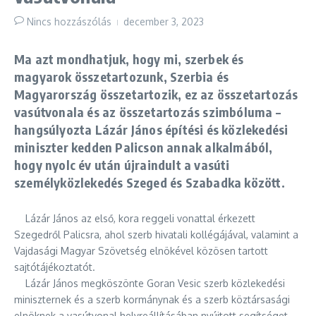
Nincs hozzászólás
december 3, 2023
Ma azt mondhatjuk, hogy mi, szerbek és
magyarok összetartozunk, Szerbia és
Magyarország összetartozik, ez az összetartozás
vasútvonala és az összetartozás szimbóluma –
hangsúlyozta Lázár János építési és közlekedési
miniszter kedden Palicson annak alkalmából,
hogy nyolc év után újraindult a vasúti
személyközlekedés Szeged és Szabadka között.
Lázár János az első, kora reggeli vonattal érkezett
Szegedről Palicsra, ahol szerb hivatali kollégájával, valamint a
Vajdasági Magyar Szövetség elnökével közösen tartott
sajtótájékoztatót.
Lázár János megköszönte Goran Vesic szerb közlekedési
miniszternek és a szerb kormánynak és a szerb köztársasági
elnöknek a vasútvonal helyreállításában nyújtott segítséget.