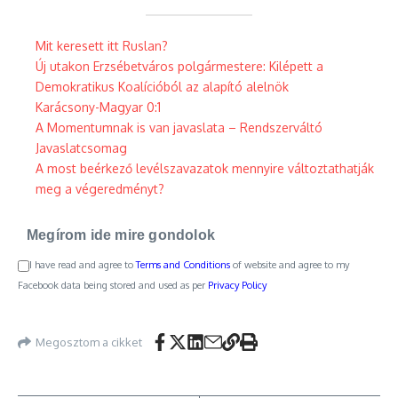
Mit keresett itt Ruslan?
Új utakon Erzsébetváros polgármestere: Kilépett a
Demokratikus Koalícióból az alapító alelnök
Karácsony-Magyar 0:1
A Momentumnak is van javaslata – Rendszerváltó
Javaslatcsomag
A most beérkező levélszavazatok mennyire változtathatják
meg a végeredményt?
Megírom ide mire gondolok
I have read and agree to
Terms and Conditions
of website and agree to my
Facebook data being stored and used as per
Privacy Policy
Megosztom a cikket