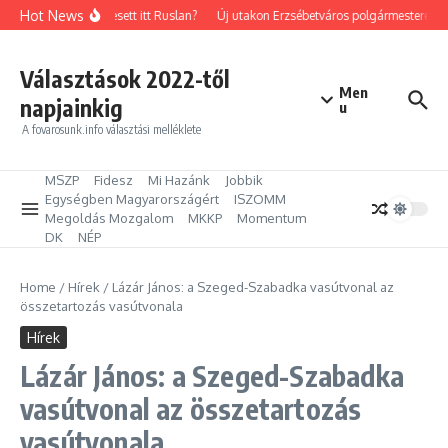
Ugrás a tartalomhoz
Hot News
Mit keresett itt Ruslan?
Új utakon Erzsébetváros polgármestere: Kil
Választások 2022-től
Men
napjainkig
u
A fovarosunk.info választási melléklete
MSZP
Fidesz
Mi Hazánk
Jobbik
Egységben Magyarországért
ISZOMM
Megoldás Mozgalom
MKKP
Momentum
DK
NÉP
Home
/
Hírek
/
Lázár János: a Szeged-Szabadka vasútvonal az
összetartozás vasútvonala
Hírek
Lázár János: a Szeged-Szabadka
vasútvonal az összetartozás
vasútvonala