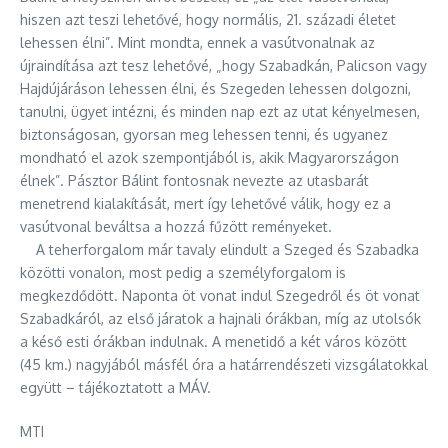
hiszen azt teszi lehetővé, hogy normális, 21. századi életet
lehessen élni”. Mint mondta, ennek a vasútvonalnak az
újraindítása azt tesz lehetővé, „hogy Szabadkán, Palicson vagy
Hajdújáráson lehessen élni, és Szegeden lehessen dolgozni,
tanulni, ügyet intézni, és minden nap ezt az utat kényelmesen,
biztonságosan, gyorsan meg lehessen tenni, és ugyanez
mondható el azok szempontjából is, akik Magyarországon
élnek”. Pásztor Bálint fontosnak nevezte az utasbarát
menetrend kialakítását, mert így lehetővé válik, hogy ez a
vasútvonal beváltsa a hozzá fűzött reményeket.
A teherforgalom már tavaly elindult a Szeged és Szabadka
közötti vonalon, most pedig a személyforgalom is
megkezdődött. Naponta öt vonat indul Szegedről és öt vonat
Szabadkáról, az első járatok a hajnali órákban, míg az utolsók
a késő esti órákban indulnak. A menetidő a két város között
(45 km.) nagyjából másfél óra a határrendészeti vizsgálatokkal
együtt – tájékoztatott a MÁV.
MTI