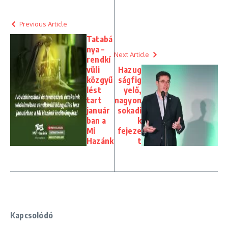
Previous Article
Tatabá
nya –
Next Article
rendkí
vüli
Hazug
közgyű
ságfig
lést
yelő,
tart
nagyon
január
sokadi
ban a
k
Mi
fejeze
Hazánk
t
Kapcsolódó