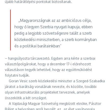
újabb határátlépési pontokat biztosítanak.
„Magyarországnak az az ambiciózus célja,
hogy ő legyen Szerbia nyugati kapuja, ebben
pedig a legjobb szövetségesre talált a szerb
közlekedési miniszterben, a szerb kormányban
és a politikai barátainkban”
– hangsúlyozta tárcavezető. Egyben arra kérte a szerbiai
választópolgárokat, hogy a december 17-i előrehozott
választáson tegyék lehetővé, hogy az együttműködést
folytatni tudják.
Goran Vesic szerb közlekedési miniszter a Szeged-Szabadka
járatot a barátság vonalának nevezte, és közölte, további
olyan infrastrukturális projekteket terveznek, amelyek
összekötik a két országot.
A Vajdasági Magyar Szövetség megbízott elnöke, Pásztor
Bálint a helyszínen arról beszélt, ez „az élet vasútvonala,