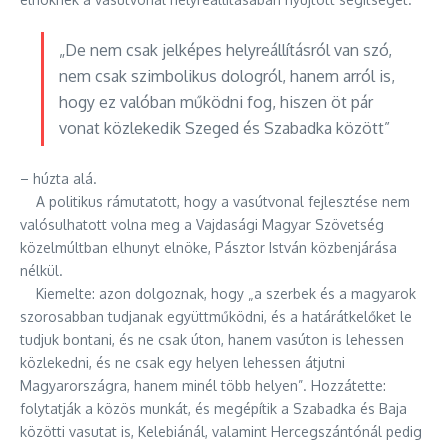
„De nem csak jelképes helyreállításról van szó,
nem csak szimbolikus dologról, hanem arról is,
hogy ez valóban működni fog, hiszen öt pár
vonat közlekedik Szeged és Szabadka között”
– húzta alá.
A politikus rámutatott, hogy a vasútvonal fejlesztése nem
valósulhatott volna meg a Vajdasági Magyar Szövetség
közelmúltban elhunyt elnöke, Pásztor István közbenjárása
nélkül.
Kiemelte: azon dolgoznak, hogy „a szerbek és a magyarok
szorosabban tudjanak együttműködni, és a határátkelőket le
tudjuk bontani, és ne csak úton, hanem vasúton is lehessen
közlekedni, és ne csak egy helyen lehessen átjutni
Magyarországra, hanem minél több helyen”. Hozzátette:
folytatják a közös munkát, és megépítik a Szabadka és Baja
közötti vasutat is, Kelebiánál, valamint Hercegszántónál pedig