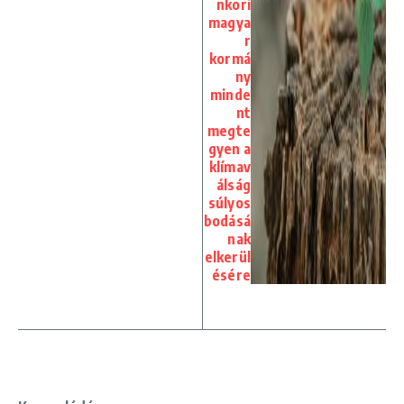
nkori
magya
r
kormá
ny
minde
nt
megte
gyen a
klímav
álság
súlyos
bodásá
nak
elkerül
ésére