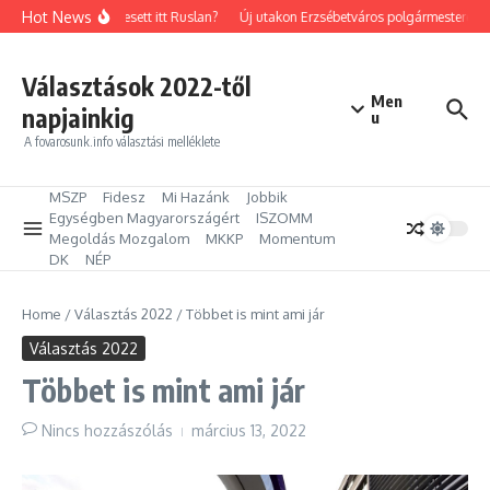
Ugrás a tartalomhoz
Hot News
Mit keresett itt Ruslan?
Új utakon Erzsébetváros polgármestere: Kil
Választások 2022-től
Men
napjainkig
u
A fovarosunk.info választási melléklete
MSZP
Fidesz
Mi Hazánk
Jobbik
Egységben Magyarországért
ISZOMM
Megoldás Mozgalom
MKKP
Momentum
DK
NÉP
Home
/
Választás 2022
/
Többet is mint ami jár
Választás 2022
Többet is mint ami jár
Nincs hozzászólás
március 13, 2022