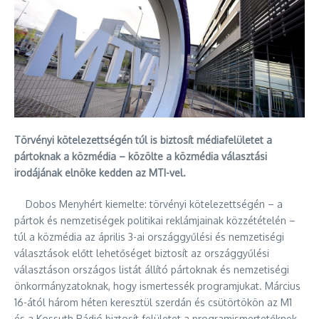
Törvényi kötelezettségén túl is biztosít médiafelületet a
pártoknak a közmédia – közölte a közmédia választási
irodájának elnöke kedden az MTI-vel.
Dobos Menyhért kiemelte: törvényi kötelezettségén – a
pártok és nemzetiségek politikai reklámjainak közzétételén –
túl a közmédia az április 3-ai országgyűlési és nemzetiségi
választások előtt lehetőséget biztosít az országgyűlési
választáson országos listát állító pártoknak és nemzetiségi
önkormányzatoknak, hogy ismertessék programjukat. Március
16-ától három héten keresztül szerdán és csütörtökön az M1
és a Kossuth Rádió biztosít felületet a programismertetőknek.