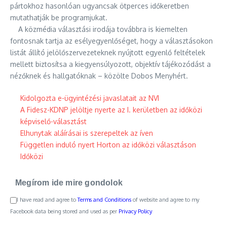
pártokhoz hasonlóan ugyancsak ötperces időkeretben
mutathatják be programjukat.
A közmédia választási irodája továbbra is kiemelten
fontosnak tartja az esélyegyenlőséget, hogy a választásokon
listát állító jelölőszervezeteknek nyújtott egyenlő feltételek
mellett biztosítsa a kiegyensúlyozott, objektív tájékozódást a
nézőknek és hallgatóknak – közölte Dobos Menyhért.
Kidolgozta e-ügyintézési javaslatait az NVI
A Fidesz-KDNP jelöltje nyerte az I. kerületben az időközi
képviselő-választást
Elhunytak aláírásai is szerepeltek az íven
Független induló nyert Horton az időközi választáson
Időközi
Megírom ide mire gondolok
I have read and agree to
Terms and Conditions
of website and agree to my
Facebook data being stored and used as per
Privacy Policy