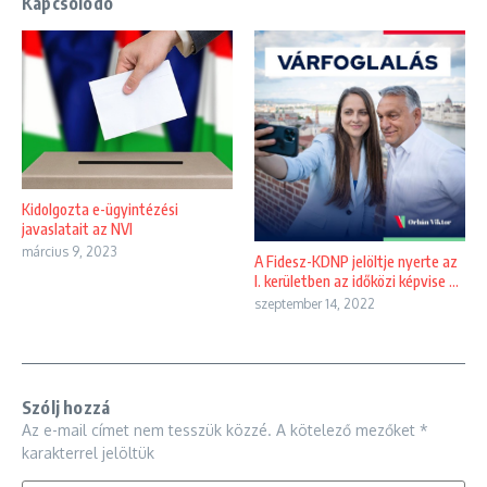
Kapcsolódó
Kidolgozta e-ügyintézési
javaslatait az NVI
március 9, 2023
A Fidesz-KDNP jelöltje nyerte az
I. kerületben az időközi képvise ...
szeptember 14, 2022
Szólj hozzá
Az e-mail címet nem tesszük közzé.
A kötelező mezőket
*
karakterrel jelöltük