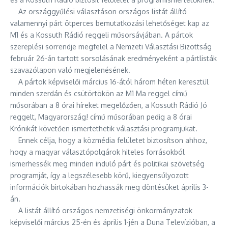
Az országgyűlési választáson országos listát állító
valamennyi párt ötperces bemutatkozási lehetőséget kap az
M1 és a Kossuth Rádió reggeli műsorsávjában. A pártok
szereplési sorrendje megfelel a Nemzeti Választási Bizottság
február 26-án tartott sorsolásának eredményeként a pártlisták
szavazólapon való megjelenésének.
A pártok képviselői március 16-ától három héten keresztül
minden szerdán és csütörtökön az M1 Ma reggel című
műsorában a 8 órai híreket megelőzően, a Kossuth Rádió Jó
reggelt, Magyarország! című műsorában pedig a 8 órai
Krónikát követően ismertethetik választási programjukat.
Ennek célja, hogy a közmédia felületet biztosítson ahhoz,
hogy a magyar választópolgárok hiteles forrásokból
ismerhessék meg minden induló párt és politikai szövetség
programját, így a legszélesebb körű, kiegyensúlyozott
információk birtokában hozhassák meg döntésüket április 3-
án.
A listát állító országos nemzetiségi önkormányzatok
képviselői március 25-én és április 1-jén a Duna Televízióban, a