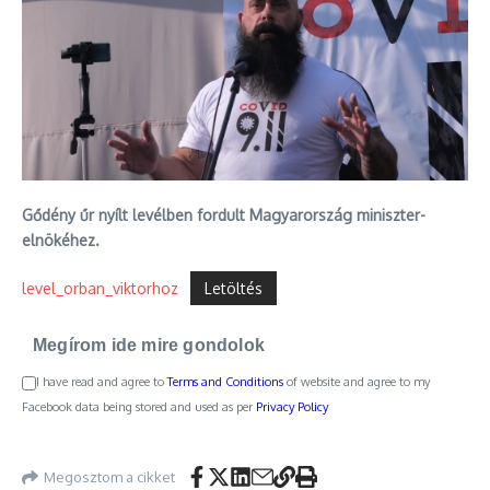
Gődény űr nyílt levélben fordult Magyarország miniszter-
elnökéhez.
level_orban_viktorhoz
Letöltés
Megírom ide mire gondolok
I have read and agree to
Terms and Conditions
of website and agree to my
Facebook data being stored and used as per
Privacy Policy
Megosztom a cikket