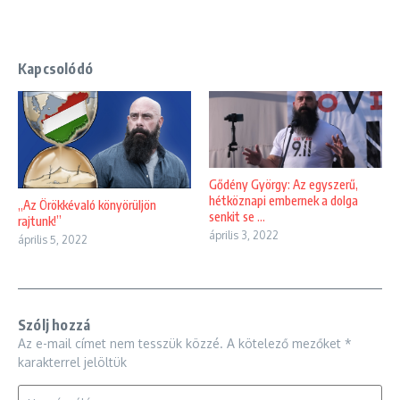
Kapcsolódó
Gődény György: Az egyszerű,
hétköznapi embernek a dolga
„Az Örökkévaló könyörüljön
senkit se ...
rajtunk!”
április 3, 2022
április 5, 2022
Szólj hozzá
Az e-mail címet nem tesszük közzé.
A kötelező mezőket
*
karakterrel jelöltük