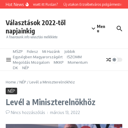
Ugrás a tartalomhoz
Hot News
Mit keresett itt Ruslan?
Új utakon Erzsébetváros polgármestere: Ki
Választások 2022-től
Men
napjainkig
u
A fovarosunk.info választási melléklete
MSZP
Fidesz
Mi Hazánk
Jobbik
Egységben Magyarországért
ISZOMM
Megoldás Mozgalom
MKKP
Momentum
DK
NÉP
Home
/
NÉP
/
Levél a Miniszterelnökhöz
NÉP
Levél a Miniszterelnökhöz
Nincs hozzászólás
március 13, 2022